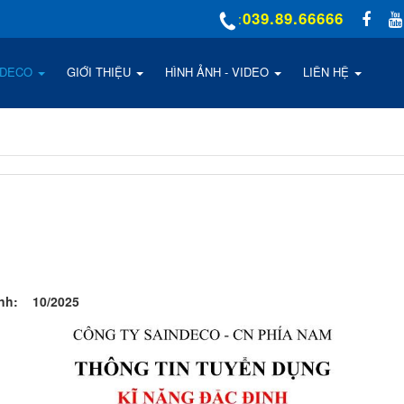
039.89.66666
:
NDECO
GIỚI THIỆU
HÌNH ẢNH - VIDEO
LIÊN HỆ
ảnh: 10/2025