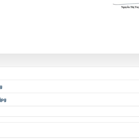
pg
jpg