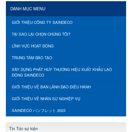
DANH MỤC MENU
GIỚI THIỆU CÔNG TY SAINDECO
TẠI SAO LẠI CHỌN CHÚNG TÔI?
LĨNH VỰC HOẠT ĐỘNG
TRUNG TÂM ĐÀO TẠO
XÂY DỰNG PHÁT HUY THƯƠNG HIỆU XUẤT KHẨU LAO
ĐỘNG SAINDECO
GIỚI THIỆU VỀ BAN LÃNH ĐẠO ĐIỀU HÀNH
GIỚI THIỆU VỀ NHÂN SỰ NGHIỆP VỤ
SAINDECO パンフレット 2023
Tin Tức sự kiện