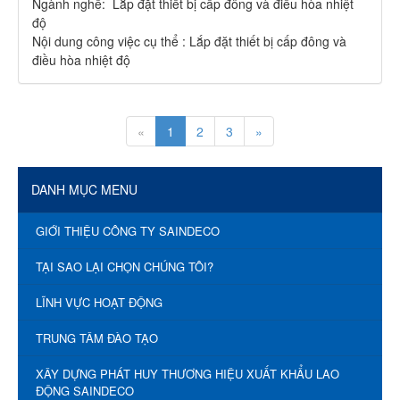
Ngành nghề: Lắp đặt thiết bị cấp đông và điều hòa nhiệt
độ
Nội dung công việc cụ thể : Lắp đặt thiết bị cấp đông và
điều hòa nhiệt độ
«
1
2
3
»
DANH MỤC MENU
GIỚI THIỆU CÔNG TY SAINDECO
TẠI SAO LẠI CHỌN CHÚNG TÔI?
LĨNH VỰC HOẠT ĐỘNG
TRUNG TÂM ĐÀO TẠO
XÂY DỰNG PHÁT HUY THƯƠNG HIỆU XUẤT KHẨU LAO
ĐỘNG SAINDECO