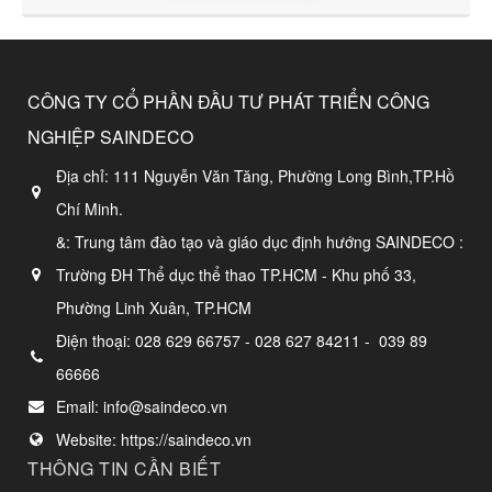
CÔNG TY CỔ PHẦN ĐẦU TƯ PHÁT TRIỂN CÔNG
NGHIỆP SAINDECO
Địa chỉ:
111 Nguyễn Văn Tăng, Phường Long Bình,TP.Hồ
Chí Minh.
&: Trung tâm đào tạo và giáo dục định hướng SAINDECO :
Trường ĐH Thể dục thể thao TP.HCM - Khu phố 33,
Phường Linh Xuân, TP.HCM
Điện thoại:
028 629 66757 - 028 627 84211 - 039 89
66666
Email:
info@saindeco.vn
Website:
https://saindeco.vn
THÔNG TIN CẦN BIẾT