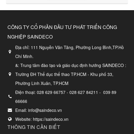
CÔNG TY CỔ PHẦN ĐẦU TƯ PHÁT TRIỂN CÔNG
NGHIỆP SAINDECO
Địa chỉ:
111 Nguyễn Văn Tăng, Phường Long Bình,TP.Hồ
Chí Minh.
&: Trung tâm đào tạo và giáo dục định hướng SAINDECO :
Trường ĐH Thể dục thể thao TP.HCM - Khu phố 33,
Phường Linh Xuân, TP.HCM
Điện thoại:
028 629 66757 - 028 627 84211 - 039 89
66666
Email:
info@saindeco.vn
Website:
https://saindeco.vn
THÔNG TIN CẦN BIẾT