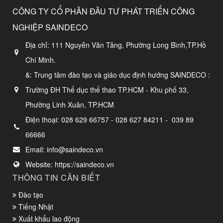
CÔNG TY CỔ PHẦN ĐẦU TƯ PHÁT TRIỂN CÔNG
NGHIỆP SAINDECO
Địa chỉ:
111 Nguyễn Văn Tăng, Phường Long Bình,TP.Hồ
Chí Minh.
&: Trung tâm đào tạo và giáo dục định hướng SAINDECO :
Trường ĐH Thể dục thể thao TP.HCM - Khu phố 33,
Phường Linh Xuân, TP.HCM
Điện thoại:
028 629 66757 - 028 627 84211 - 039 89
66666
Email:
info@saindeco.vn
Website:
https://saindeco.vn
THÔNG TIN CẦN BIẾT
Đào tạo
Tiếng Nhật
Xuất khẩu lao động