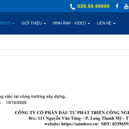
039.89.66666
:
NDECO
GIỚI THIỆU
HÌNH ẢNH - VIDEO
LIÊN HỆ
ng việc tại công trường xây dựng.
h: 15/10/2025