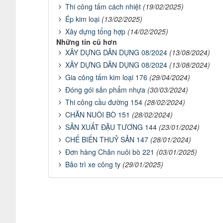
Thi công tấm cách nhiệt
(19/02/2025)
Ép kim loại
(13/02/2025)
Xây dựng tổng hợp
(14/02/2025)
Những tin cũ hơn
XÂY DỰNG DÂN DỤNG 08/2024
(13/08/2024)
XÂY DỰNG DÂN DỤNG 08/2024
(13/08/2024)
Gia công tấm kim loại 176
(29/04/2024)
Đóng gói sản phẩm nhựa
(30/03/2024)
Thi công cầu đường 154
(28/02/2024)
CHĂN NUÔI BÒ 151
(28/02/2024)
SẢN XUẤT ĐẬU TƯƠNG 144
(23/01/2024)
CHẾ BIẾN THUỶ SẢN 147
(28/01/2024)
Đơn hàng Chăn nuôi bò 221
(03/01/2025)
Bảo trì xe công ty
(29/01/2025)